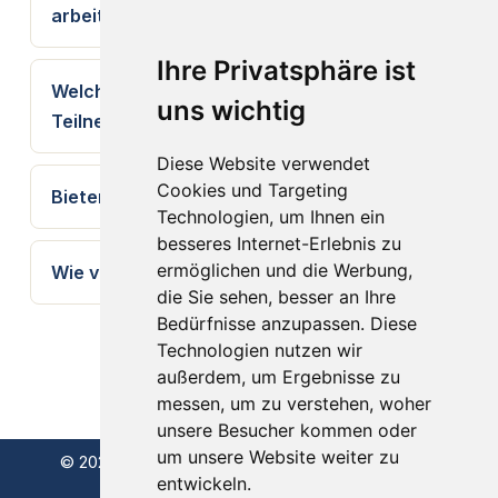
arbeiten?
Ihre Privatsphäre ist
Welches Vorwissen brauchen die
uns wichtig
Teilnehmenden?
Diese Website verwendet
Cookies und Targeting
Bieten Sie auch Online-Schulungen an?
Technologien, um Ihnen ein
besseres Internet-Erlebnis zu
ermöglichen und die Werbung,
Wie viele Teilnehmende sind ideal?
die Sie sehen, besser an Ihre
Bedürfnisse anzupassen. Diese
Technologien nutzen wir
außerdem, um Ergebnisse zu
messen, um zu verstehen, woher
unsere Besucher kommen oder
um unsere Website weiter zu
© 2026 derstatistiker – DI Dr. Johannes Hofrichter
entwickeln.
Statistical Consulting · Wien