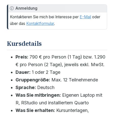
H
Anmeldung
i
Kontaktieren Sie mich bei Interesse per
E-Mail
oder
n
über das
Kontaktformular
.
w
e
i
Kursdetails
s
Preis:
790 € pro Person (1 Tag) bzw. 1.290
€ pro Person (2 Tage), jeweils exkl. MwSt.
Dauer:
1 oder 2 Tage
Gruppengröße:
Max. 12 Teilnehmende
Sprache:
Deutsch
Was Sie mitbringen:
Eigenen Laptop mit
R, RStudio und installiertem Quarto
Was Sie erhalten:
Kursunterlagen,